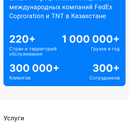
международных компаний FedEx
Coproration и TNT в Казахстане
220+
1 000 000+
Стран и территорий
Грузов в год
обслуживания
300 000+
300+
Клиентов
Сотрудников
Услуги