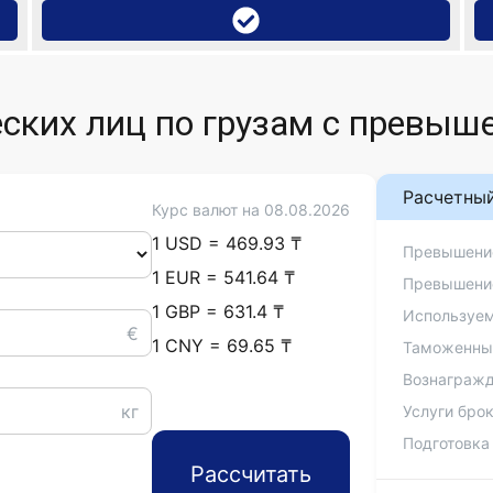
ских лиц по грузам с превыше
Расчетны
Курс валют на
08.08.2026
1 USD = 469.93 ₸
Превышение
1 EUR = 541.64 ₸
Превышение
1 GBP = 631.4 ₸
Используем
€
1 CNY = 69.65 ₸
Таможенные
Вознагражде
кг
Услуги бро
Подготовка
Рассчитать