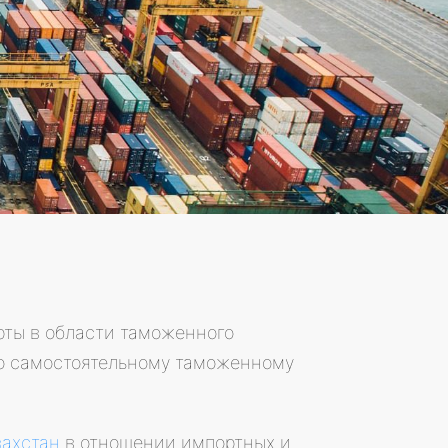
рты в области таможенного
 по самостоятельному таможенному
захстан
в отношении импортных и