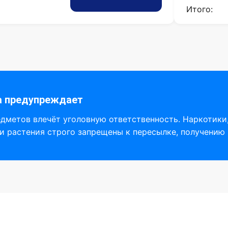
Итого:
ра предупреждает
дметов влечёт уголовную ответственность. Наркотики,
и растения строго запрещены к пересылке, получению 