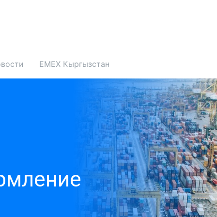
вости
EMEX Кыргызстан
рмление