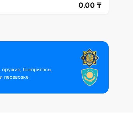
0.00 ₸
 оружие, боеприпасы,
и перевозке.