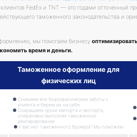
 клиентов FedEx и TNT — это годами отточенный пр
ействующего таможенного законодательства и ори
оформлению, мы помогаем бизнесу
оптимизироват
кономить время и деньги.
Таможенное оформление для
физических лиц
Снимаем все бюрократические заботы с
клиента и берем их на себя
Сокращаем сроки импорта и экспорта,
оперативно выполняя таможенное
декларирование
У вас нет таможенного брокера? Мы поможем