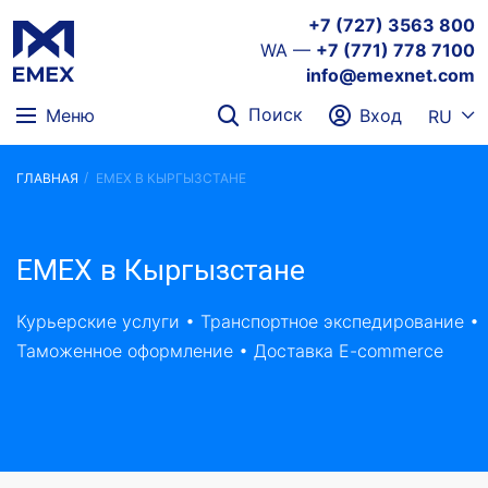
+7 (727) 3563 800
WA —
+7 (771) 778 7100
info@emexnet.com
Поиск
Меню
Вход
RU
ГЛАВНАЯ
EMEX В КЫРГЫЗСТАНЕ
EMEX в Кыргызстане
Курьерские услуги • Транспортное экспедирование •
Таможенное оформление • Доставка E-commerce