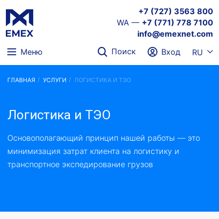
+7 (727) 3563 800
WA —
+7 (771) 778 7100
info@emexnet.com
Поиск
Меню
Вход
RU
ГЛАВНАЯ
УСЛУГИ
ЛОГИСТИКА И ТЭО
Логистика и ТЭО
Основополагающий принцип нашей работы — это
минимизация затрат клиента на логистику и
транспортное экспедирование грузов